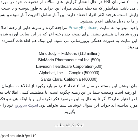
از سال ۲۰۰۰ سازمان FBI در حال انتشار گزارش های سالانه از تحقیقات خود در مور
می باشد، همانطور که ملاحظه میکنید میزان این جرایم به طور پیوسته و با شیب ز
ایش است، هرچند اکثر افراد اعتقاد دارند این آمار شامل اکثریت آمار نبوده و بسی
ر ها به دلایل مختلف اعلام نمیشود.
PrivacyRights.org
اهید میتوانید به سایت
مراجعه کرده و نمونه هایی از رخنه اطلاع
وزه شاهد آن هستیم ببینید، برای نمونه چند رخنه آخر که در این سایت آورده شده
 این سایت به صورت هفتگی بروزرسانی می شود. این لینک هم اطلاعات گسترده ت
 دهد.
MindBody – FitMetrix (113 million)
BioMarin Pharmaceutical Inc (500)
Envision Healthcare Corporation(500)
Alphabet, Inc. – Google+(500000)
Santa Clara, California (400000)
در زمان نوشتن این مستند در سال ۲۰۱۸ تعداد ۱٫۰۳ میلیارد رکورد از اطلاعات ساز
لو رفته است.وضعیت شما در این زمینه چگونه است آیا مطمئنید کسی اطلاعات مح
 در اختیار ندارد؟! اگر تا به حال به این موضوع فکر نکرده این و یا اینکه هزینه و فک
امنیت سایبری
مورد نداشته اید جواب این سوال خوشایند شما نخواهد بود.
خود را 
بگیریم.
لینک کوتاه مطلب