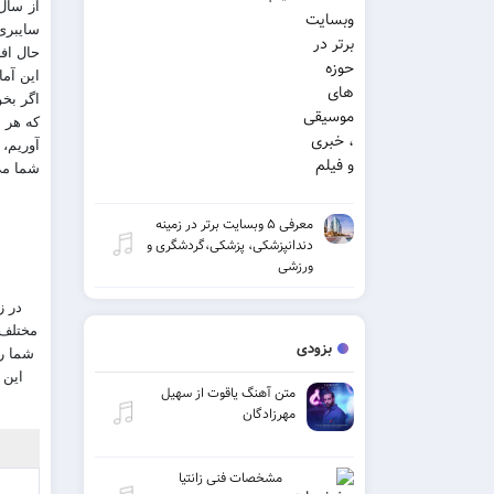
سایبری 
حال افز
این آما
اگر بخو
که هر ر
آوریم،
شما می
معرفی ۵ وبسایت برتر در زمینه
دندانپزشکی، پزشکی،گردشگری و
ورزشی
مختلف 
بزودی
شما را
این 
متن آهنگ یاقوت از سهیل
مهرزادگان
مشخصات فنی زانتیا