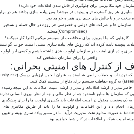
 سازمان خود مکانیزمی برای جلوگبری از فاش شدن اطلاعات خود دارید؟
ایبری هر روز گسترده تر و پیچیده تر میشند! پس پیاده سازی پدافند هم در برابر
ه سخت تر و با چالش های جدی تری همراه خواهد بود.
سازمان ها و شرکت های دولتی و خصوصی هر روزه در حال حمله و تسخیر
(Compromised)هستند
کارهایی که ما امروزه برای محافظت از سیستم میکنیم اکثرا کار نمیکنند!
لات پیچیده ثابت کرده اند که روش های پیاده سازی سنتی امنیت جواب گو نیستن
د برای پیاده ازی امنیت در سازمان اولویت بندی داشته باشیم و کسی این اولوی
واقعی را برای سازمان مشخص کند
 از کنترل های امنیتی بحرانی:
کسانی که تهدیدات و حملات را می شناسند به عنوان انج
 برای دفاع از سیستم کمک کنند.
 حاضر مدیران ارشد اطلاعات و مدیران ارشد امنیت اطلاعات به این نتیجه رسیده ان
یی که سازمان ها منابع نامحدود چه از نظر مالی و چه از نظر نیروی انسانی ندارند
به یک وضعیت معقول در امنیت اطلاعات باید یکسری اولویت ها را برای پیشگیری از
مان انجام داد و این اقدامات و اولویت ها را باید از طریق مکانیزم های خ
(automated) به صورت مداوم تحت مدیریت درآید. ما در مسیر پیاده سازی بهینه و تعیین 
مینه امنیت شبکه و اطلاعات
در کنار شما خواهیم بود.