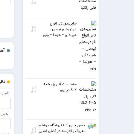
سایزبندی تایر انواع
خودروهای نیسان –
هیوندای – هوندا – ولوو
آهن
نظر
مشخصات فنی پژو ۴۰۵
SLX در بوق
نام و 
ایمیل
حضور جدی ۴+۱ فروشگاه خوشنام،
معروف و قدرتمند در فضای آنلاین
وب سای