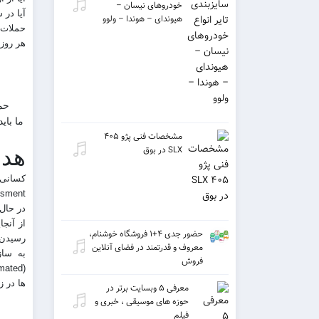
خودروهای نیسان –
آیا در
هیوندای – هوندا – ولوو
حملات س
هر روز
حم
ما بای
مشخصات فنی پژو ۴۰۵
SLX در بوق
هدف
assessment) به گروه حفاظت سیستم
در حال
از آنجا
حضور جدی ۴+۱ فروشگاه خوشنام،
رسیدن 
معروف و قدرتمند در فضای آنلاین
به ساز
فروش
ها در ز
معرفی ۵ وبسایت برتر در
حوزه های موسیقی ، خبری و
فیلم