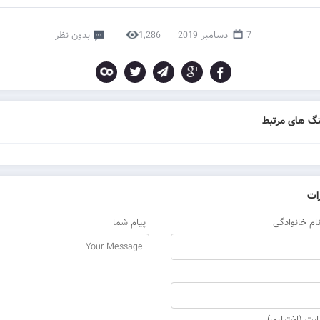
7 دسامبر 2019
1,286
بدون نظر
گ های مرتبط
ات
نام خانوادگی
پیام شما
ت (اختیاری)