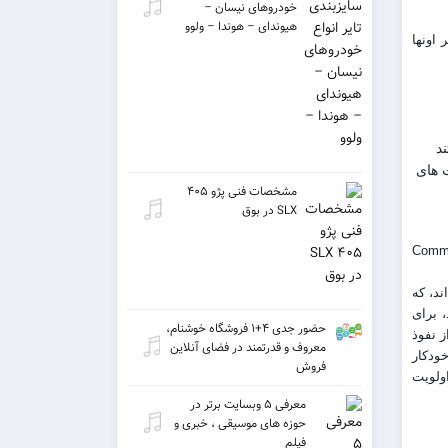
خودروهای نیسان –
هیوندای – هوندا – ولوو
 اونها
د
ت های
مشخصات فنی پژو ۴۰۵
SLX در بوق
من ارزیابی ریسک (Community risk
د، که
، برای
حضور جدی ۴+۱ فروشگاه خوشنام،
 نفوذ
معروف و قدرتمند در فضای آنلاین
ودکار
فروش
اولویت
معرفی ۵ وبسایت برتر در
حوزه های موسیقی ، خبری و
فیلم