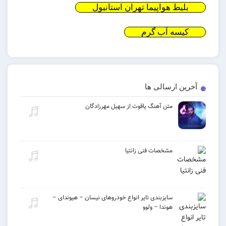
بلیط هواپیما تهران استانبول
کیسه آب گرم
آخرین ارسالی ها
متن آهنگ یاقوت از سهیل مهرزادگان
مشخصات فنی زانتیا
سایزبندی تایر انواع خودروهای نیسان – هیوندای –
هوندا – ولوو