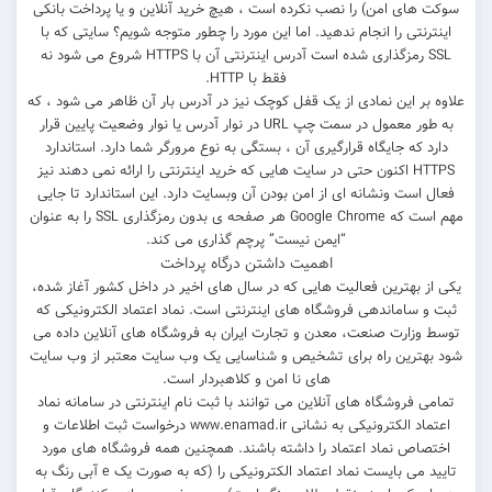
سوکت های امن) را نصب نکرده است ، هیچ خرید آنلاین و یا پرداخت بانکی
اینترنتی را انجام ندهید. اما این مورد را چطور متوجه شویم؟ سایتی که با
SSL رمزگذاری شده است آدرس اینترنتی آن با HTTPS شروع می شود نه
فقط با HTTP.
علاوه بر این نمادی از یک قفل کوچک نیز در آدرس بار آن ظاهر می شود ، که
به طور معمول در سمت چپ URL در نوار آدرس یا نوار وضعیت پایین قرار
دارد که جایگاه قرارگیری آن ، بستگی به نوع مرورگر شما دارد. استاندارد
HTTPS اکنون حتی در سایت هایی که خرید اینترنتی را ارائه نمی دهند نیز
فعال است ونشانه ای از امن بودن آن وبسایت دارد. این استاندارد تا جایی
مهم است که Google Chrome هر صفحه ی بدون رمزگذاری SSL را به عنوان
“ایمن نیست” پرچم گذاری می کند.
اهمیت داشتن درگاه پرداخت
یکی از بهترین فعالیت هایی که در سال های اخیر در داخل کشور آغاز شده،
ثبت و ساماندهی فروشگاه های اینترنتی است. نماد اعتماد الکترونیکی که
توسط وزارت صنعت، معدن و تجارت ایران به فروشگاه های آنلاین داده می
شود بهترین راه برای تشخیص و شناسایی یک وب سایت معتبر از وب سایت
های نا امن و کلاهبردار است.
تمامی فروشگاه های آنلاین می توانند با ثبت نام اینترنتی در سامانه نماد
اعتماد الکترونیکی به نشانی www.enamad.ir درخواست ثبت اطلاعات و
اختصاص نماد اعتماد را داشته باشند. همچنین همه فروشگاه های مورد
تایید می بایست نماد اعتماد الکترونیکی را (که به صورت یک e آبی رنگ به