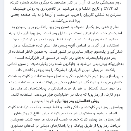
دوم همیشگی دارید که آن را در کنار مشخصات دیگری مانند شماره کارت،
کد CVV۲ و تاریخ انقضا وارد می‌کنید. در کلاه‌برداری به روش فیشینگ
سارقان به شکلی کاربران را فریب می‌دهند و آن‌ها را به یک صفحه جعلی
پرداخت می‌کشانند.
مطرح شدن رمز یک‌بار مصرف یا همان رمز پویا راهکاری برای رسیدن به
امنیت در خدمات اینترنتی است. در مقابل رمز ثابت، رمز پویا قرار دارد و به
معنای کلمه رمزی است که می‌تواند فقط برای یک بار در تراکنش مورد
استفاده قرار گیرد. بر اساس آنچه پلیس فتا اعلام کرده فیشینگ عامل
شکل‌گیری یک‌سوم جرائم سایبری در کشور است. به همین خاطر استفاده از
رمز دوم یکبارمصرف به‌جای رمز ثابت در دستور کار قرارگرفته است؛
به‌طوری‌که پیش‌بینی می‌شود با جایگزین شده رمز یکبارمصرف از سوی تمامی
بانک‌ها می‌توان میزان قربانیان فیشینگ را به‌طورجدی کاهش داد.
با پویاسازی رمز دوم کارت‌های بانکی، احتمال سوء‌استفاده از کارت به شدت
کاهش می‌یابد و دارندگان کارت‌های بانکی می‌توانند به جای استفاده از یک
رمز دوم ایستا (ثابت)، در هر بار خرید اینترنتی یا پرداخت‌های نیازمند رمز
دوم کارت، از رمز پویا که بانک در اختیارشان قرار می‌دهد، استفاده کنند.
برای خرید اینترنتی
روش فعالسازی رمز پویا
پویاسازی رمز دوم کارت‌های بانکی فقط و فقط توسط بانک صادرکننده کارت
انجام می‌شود و مشتریان هر بانک می‌توانند برای اطلاع از روش‌های
فعال‌سازی رمز پویای کارت خود به شعب آن بانک مراجعه کنند. همچنین
دریافت رمز پویا از طریق پیامک و یا راهکار‌های مبتنی بر کد‌های دستوری