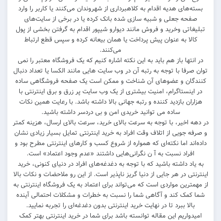
بسته‌های هدیه اقدام به کلاهبرداری از شهروندان می‌کنند یا کاربر را وارد
صفحه جعلی و شبیه سازی شده بانک کرده یا در برخی از سایت‌های
تبلیغاتی وخرید و فروش مانند دیوارو شیپور اقدام به گرفتن بخشی از پول
کالا به عنوان پیش پرداخت یا همان بیعانه کرده و سپس قطع ارتباط
می‌کنند.
در انتها باز هم باید به این نکته اشاره کنیم که یک فروشگاه معتبر را نمی
توان صرفا با توجه به رتبه آن در وب سایت هایی مانند الکسا یا تعداد دنبال
کنندگان و عضوهای آن شناخت و ممکن است یک صفحه فروشگاهی ساده
در اینستاگرام، امنیت بیشتری از یک وب سایت پر زرق و برق اینترنتی با
هزاران بازدید کننده و رتبه جهانی بالا داشته باشد. با رعایت همین نکات
ساده می توانید خریدی امن و بی دردسر داشته باشید.
در دهه اخیر، با توجه به سرعت بالای خرید، سرعت بالای ارسال، هزینه کمتر
و صرفه جویی از اتلاف وقت افراد به خرید اینترنتی تمایل بسیار زیادی نشان
داده‌اند اما نکته‌ای که همواره از شروع کسب و کارهای اینترنتی مطرح بود و
افراد نسبت به آ ن نگرانی‌هایی داشتند «عدم وجود اعتماد» است.
به یاد داشته باشید که با توجه به دغدغه‌های افراد در دنیای کنونی، خرید
اینترنتی در هر جایی از دنیا گریز ناپذیر است. از این رو ملاحضات و نکات بالا
از مهمترین مواردی است که می‌تواند برای اعتماد به یک فروشگاه اینترنتی به
شما کمک کند و آگاهی شما را نسبت به خطرات و مشکلات احتمالی آینده
بالا ببرد تا در نهایت خرید اینترنتی بدون دغدغه‌ای را تجربه نمایید.
امیدواریم این مقاله توانسته باشد برای شما در خرید اینترنتی بهتر کمک