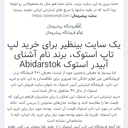
حتما سری به این سایت بزنید، شاید شما هم مثل ما محصولاتی رو اونجا
پیدا کنید که در بقیه سایتها یا سرچ های اینترنتی ایرانی نتونید ببینید:
سایت پیشرومال:
https://pishromall.com/
لوگو فروشگاه پیشرومال
یک سایت بینظیر برای خرید لپ
تاپ استوک، برند نام آشنای
آبیدر استوک Abidarstok
اما برسیم به معرفی پنجمین مورد از لیست معرفی ۱+۴ فروشگاه برتر،
فروشگاهی غیر لوازم خانگی اما ضروری برای علاقمندان به لپ تاپ و خرید
لپ تاپ، فروشگاه اینترنتی آبیدر استوک به عنوان سایت فروش لپ تاپ
استوک از سال ٩٧ مشغول به کار شده است.
خرید اینترنتی لپ تاپ استوک
این امکان را برای مشتریان فراهم می‌آورد که
قیمت ها را مقایسه کنند و بتوانند مدل‌های متنوعی را بررسی کنند. نکته
جالب در مورد لپ تاپ استوک قیمت آن است. بودجه مورد نیاز برای خرید لپ
تاپ استوک تقریبا یک سوم بودجه مورد نیاز برای خرید یک لپتاپ تازه با
مشخصاتی مشابه است.
اما آنچه فروشگاه لپ تاپ آبیدر استوک را از بقیه رقبا متمایز می کند، علاوه