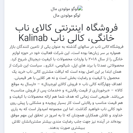
لوگو مولودی مال
فروشگاه اینترنتی کالای ناب
خانگی، کالی ناب Kalinab
فروشگاه
کالی ناب
در سالهای گذشته به عنوان یکی از تامین کنندگان بازار
همواره بر سر زبان‌ها بوده است، این شرکت فعالیت خود در حوزه لوازم
خانگی را از سال ۲۰۱۸ با واردات محصولات با کیفیت دیجیتال شروع کرد.
محصولاتی عمدتا با برند های اپل، شیائومی، انکرو… سیاست این شرکت از
همان ابتدا بر این اصل بوده است که لیاقت مشتری کالی ناب خرید یک
محصول با کیفیت و رضایت بخش است و نه هر کلایی با هر قیمیتی.
اهداف چهارگانه کالی ناب « فروش کالای اورجینال» – «ارسال به موقع
کالا» – «برخورداری از قیمت رقابتی» و «خدمات پس از فروش مناسب»
می‌باشد. طبیعی است زمانی که هدف شما هم ارائه محصولات با کیفیت و
هم قیمت مناسب و رقابتی است کار بسیار پیچیده و مشکلی را پیش روی
خود کالی ناب خواهید گذاشت. اما این مجموعه امیدوار است که به یاری
خداوند و تلاش همکاران همچنان که تا به امروز در تحقق این مهم موفق
بوده‌اند در آینده نیز جهت جلب رضایت مندی بیشتر مشتریانشان تلاش
ببیشتری صورت بدهند.