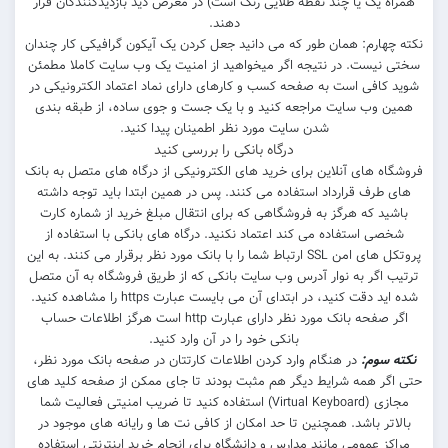
همراه یک یا چند نقطه طلایی رنگ است) در معرض دید بازدیدکنندگان قرار
دهند.
نکته چهارم: همان طور که می دانید جعل کردن یک آیکون گرافیکی کار چندان
سختی نیست. در نتیجه اگر میخواهید از امنیت یک وب سایت کاملا مطمئن
شوید کافی است به صفحه کسب و کارهای دارای نماد اعتماد الکترونیکی در
همین وب سایت مراجعه کنید و با یک جست و جوی ساده، از طبقه بندی
شدن سایت مورد نظر اطمینان پیدا کنید.
درگاه بانکی را بررسی کنید
فروشگاه های آنلاین برای خرید های الکترونیکی از درگاه های متصل به بانک
های طرف قرارداد استفاده می کنند. پس در همین ابتدا باید توجه داشته
باشید که هرگز به فروشگاهی که برای انتقال مبلغ خرید از شماره کارت
شخصی استفاده می کند اعتماد نکنید. درگاه های بانکی با استفاده از
پروتکل های امن SSL ارتباط شما را با بانک مورد نظر برقرار می کنند. به این
ترتیب اگر به نوار آدرس وب سایت بانکی که از طریق فروشگاه به آن متصل
شده اید دقت کنید، در ابتدای آن می بایست عبارت https را مشاهده کنید.
اگر صفحه بانک مورد نظر دارای عبارت http است هرگز اطلاعات حساب
بانکی خود را در آن وارد کنید.
نکته سوم:
در هنگام وارد کردن اطلاعات کارتتان در صفحه بانک مورد نظر،
حتی اگر همه شرایط دیگر هم مثبت بودند تا جای ممکن از صفحه کلید های
مجازی (Virtual Keyboard) استفاده کنید تا ضریب امنیتی فعالیت شما
بالاتر باشد. همچنین تا حد امکان از کافی نت ها و رایانه های موجود در
مراکز عمومی مانند مدارس و دانشگاه برای انجام خرید اینترنتی استفاده