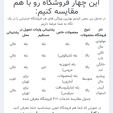
این چهار فروشگاه رو با هم
مقایسه کنیم:
در جدول زیر سعی کردیم بهترین ویژگی های هر فروشگاه اینترنتی را در یک
نگاه به شما عرضه داریم.
نام
تنوع
پشتیبانی واردات
تحویل در
محصولات خاص
پشتیبانی
فروشگاه
محصولات
مستقیم
محل
مولودی
بالا
بله
بله
بله
عالی
مال
کالی
بالا
بله (شیائومی)
بله
بله
عالی
ناب
خانگی
بله (جهیزیه
بالا
خیر
بله
عالی
لند
عروس)
پیشرو
بله (محصولات
برای
متوسط
بله
خوب
مال
آمازون)
تهران
آبیدر
بله (مایکروسافت
برای
بالا
بله
عالی
استوک
سرفیس)
تهران
جدول مقایسه خدمات ۱+۴ فروشگاه معرفی شده
در صورتی که شما هم فروشگاه خوبی میشناسید حتما معرفی کنید.