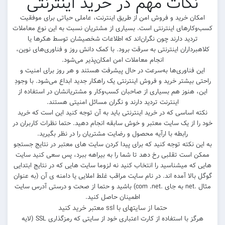
نکات مهم در خرید اینترنتی
امکان خرید و فروش امن از طریق اینترنت، عاملی حیاتی برای موفقیت
کسب‌وکارهای اینترنتی است. بسیاری از مشتریان نسبت به این نوع معاملات
تردید دارند چون نگران‌اند که اطلاعات شخصیشان توسط هکرها یا
کلاهبرداران اینترنتی به سرقت برود. با کمک دانش روز و فناوری‌های نوین،
انجام معاملات امن امکان‌پذیر می‌شود.
این فناوری‌ها به‌سرعت در حال پیشرفت‌ هستند و هر روز برای امنیت و
راحتی بیشتر خرید و فروش اینترنتی یک راهکار جدید ابداع می‌شود. با وجودِ
این، هنوز هم بسیاری از صاحبان کسب‌وکار و مشتریانشان در استفاده از
اینترنت تردید دارند و نگران مسائل امنیتی هستند.
نکته اساسی که در خرید اینترنتی باید به آن توجه کنید این است که خرید
خود را از یک سایت معتبر و خوش سابقه انجام دهید. حتما نظرات کاربران در
رابطه با ارآیه محصول و رضایت مشتریان را در نظر بگیرید.
به این نکته توجه کنید که برای پیدا کردن سایت های معتبر در نتایج جستجو
ممکن است تقلبی رخ دهد تا شما را به بیراهه ببرد، پس سعی کنید سایت
هایی که میشناسید را انتخاب کنید نه لزوما سایت هایی که در نتایج ابتدایی
گوگل بالا آمده اند. در نام سایت مراقب غلط املایی یا دامنه ی آن (به عنوان
مثال .net به جای .com .net) باشید و حتما از صحت و درستی آدرس سایت
اطمینان حاصل کنید.
حتما از سایتهای با ssl معتبر خرید کنید
هرگز با استفاده از کارت اعتباری خود از سایتی که رمزگذاری SSL (لایه