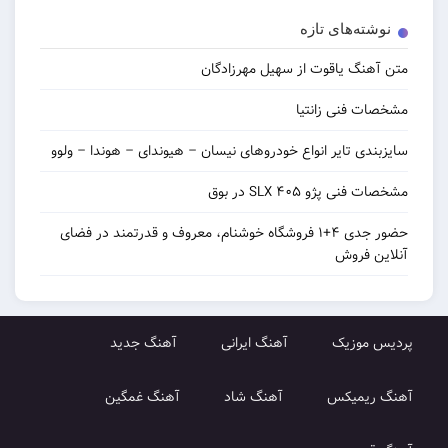
‌های تازه
 یاقوت از سهیل مهرزادگان
نی زانتیا
 تایر انواع خودروهای نیسان – هیوندای – هوندا – ولوو
و ۴۰۵ SLX در بوق
حضور جدی ۴+۱ فروشگاه خوشنام، معروف و قدرتمند در فضای
روش
زیک
آهنگ ایرانی
آهنگ جدید
میکس
آهنگ شاد
آهنگ غمگین