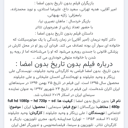
بازیگران فیلم بدون تاریخ بدون امضا :
ی، هدیه تهرانی، سعید داخ، علیرضا استادى، و نوید محمدزاده،
بازیگر خردسال : ماهان نصیری نیا،
با حضور تعداد زیادی از هنرجویان تئاتر
داستان فیلم بدون تاریخ بدون امضا :
ه نریمان (امیر آقایی) در زمان رانندگی با یک موتورسیکلت که
سوار آن بوده تصادف می کند. فردای آن روز او در محل کارش در
نی با جسدی روبه‌رو می‌شود که او را می‌شناخته اما از روبه رو
شدن با خانواده متوفی خودداری می کند …
ره فیلم بدون تاریخ بدون امضا :
، بدون امضا فیلمی به کارگردانی وحید جلیلوند، نویسندگی علی
 وحید جلیلوند و تهیه‌کنندگی احسان علیخانی و علی جلیلوند
محصول سال ۱۳۹۵ است. این فیلم در تاریخ ۲۵ بهمن ۱۳۹۶ در سینماهای
ایران اکران شده‌است. این فیلم در تاریخ ۲۴ شهریور ۱۳۹۷ به عنوان نماینده
سینمای ایران در اسکار ۲۰۱۹ انتخاب شد.
تاریخ بدون امضا |
کیفیت ها: full hd 1080p – hd 720p – sd
طب:
بزرگسالان |
نوع فیلم:
سینمایی |
محصول:
ایران |
موضوع:
ویسندگان :
علی زرنگار و وحید جلیلوند |
کارگردان:
وحید جلیلوند
(زاده ۲۱ اسفند ۱۳۵۴ – تهران) صداپیشه رادیو، مجری تلویزیون، بازیگر و
تئاتر، تلویزیون و سینما، فیلمنامه‌نویس و تدوین‌گر اهل ایران