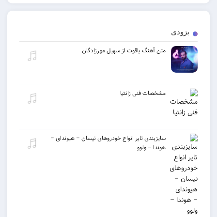
ی
متن آهنگ یاقوت از سهیل مهرزادگان
مشخصات فنی زانتیا
سایزبندی تایر انواع خودروهای نیسان – هیوندای –
هوندا – ولوو