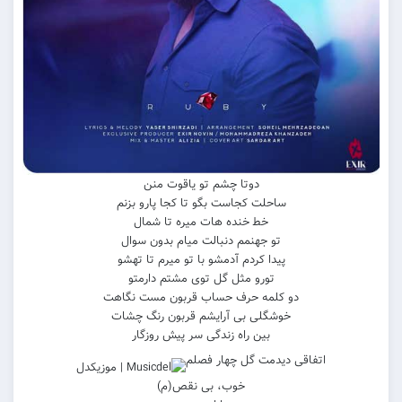
دوﺗﺎ ﭼﺸﻢ ﺗﻮ ﻳﺎﻗﻮت ﻣﻨﻦ
ﺳﺎﺣﻠﺖ ﻛﺠﺎﺳﺖ ﺑﮕﻮ ﺗﺎ ﻛﺠﺎ ﭘﺎرو ﺑﺰﻧﻢ
ﺧﻄ ﺧﻨﺪه ﻫﺎت ﻣﻴﺮه ﺗﺎ ﺷﻤﺎل
ﺗﻮ ﺟﻬﻨﻤﻢ دﻧﺒﺎﻟﺖ ﻣﻴﺎم ﺑﺪون ﺳﻮال
ﭘﻴﺪا ﻛﺮدم آدﻣﺸﻮ ﺑﺎ ﺗﻮ ﻣﻴﺮم ﺗﺎ ﺗﻬﺸﻮ
ﺗﻮرو ﻣﺜﻞ ﮔﻞ ﺗﻮی ﻣﺸﺘﻢ دارﻣﺘﻮ
دو ﻛﻠﻤﻪ ﺣﺮف ﺣﺴﺎب ﻗﺮﺑﻮن ﻣﺴﺖ ﻧﮕﺎﻫﺖ
ﺧﻮﺷﮕﻠﻰ ﺑﻰ آراﻳﺸﻢ ﻗﺮﺑﻮن رﻧﮓ ﭼﺸﺎت
ﺑﻴﻦ راه زﻧﺪﮔﻰ ﺳﺮ ﭘﻴﺶ روزﮔﺎر
اﺗﻔﺎﻗﻰ دﻳﺪﻣﺖ گل ﭼﻬﺎر ﻓﺼﻠﻢ
خوب، بی نقص(م)