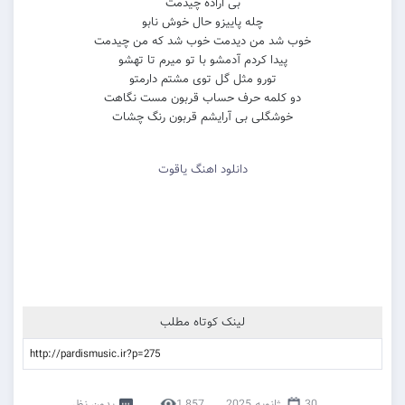
ﺑﻰ اراده ﭼﻴﺪﻣﺖ
ﭼﻠﻪ ﭘﺎﻳﻴﺰو ﺣﺎل ﺧﻮش ﻧﺎﺑﻮ
ﺧﻮب ﺷﺪ ﻣﻦ دﻳﺪﻣﺖ ﺧﻮب ﺷﺪ ﻛﻪ ﻣﻦ ﭼﻴﺪﻣﺖ
ﭘﻴﺪا ﻛﺮدم آدﻣﺸﻮ ﺑﺎ ﺗﻮ ﻣﻴﺮم ﺗﺎ ﺗﻬﺸﻮ
ﺗﻮرو ﻣﺜﻞ ﮔﻞ ﺗﻮی ﻣﺸﺘﻢ دارﻣﺘﻮ
دو ﻛﻠﻤﻪ ﺣﺮف ﺣﺴﺎب ﻗﺮﺑﻮن ﻣﺴﺖ ﻧﮕﺎﻫﺖ
ﺧﻮﺷﮕﻠﻰ ﺑﻰ آراﻳﺸﻢ ﻗﺮﺑﻮن رﻧﮓ ﭼﺸﺎت
دانلود اهنگ یاقوت
لینک کوتاه مطلب
30 ژانویه 2025
1,857
بدون نظر