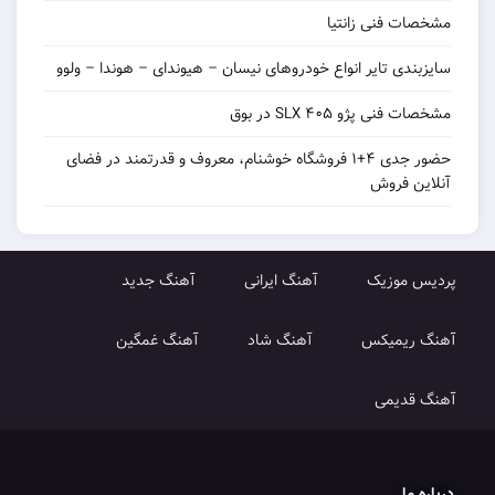
مشخصات فنی زانتیا
سایزبندی تایر انواع خودروهای نیسان – هیوندای – هوندا – ولوو
مشخصات فنی پژو ۴۰۵ SLX در بوق
حضور جدی ۴+۱ فروشگاه خوشنام، معروف و قدرتمند در فضای
آنلاین فروش
پردیس موزیک
آهنگ ایرانی
آهنگ جدید
آهنگ ریمیکس
آهنگ شاد
آهنگ غمگین
آهنگ قدیمی
درباره ما