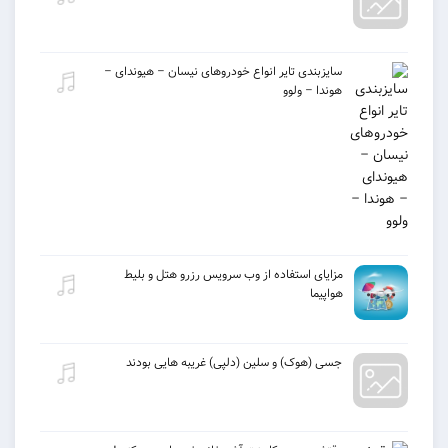
سایزبندی تایر انواع خودروهای نیسان – هیوندای –
هوندا – ولوو
مزایای استفاده از وب سرویس رزرو هتل و بلیط
هواپیما
جسی (هوک) و سلین (دلپی) غریبه هایی بودند