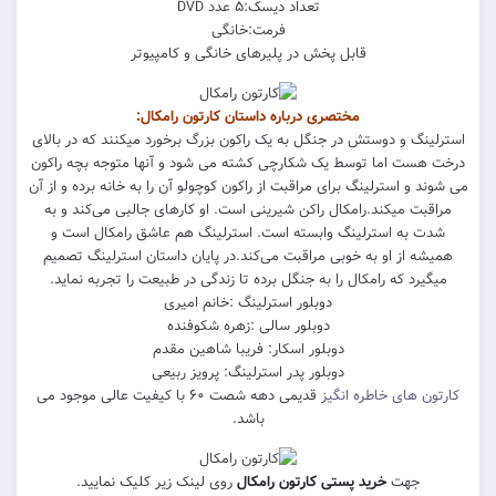
تعداد دیسک:۵ عدد DVD
فرمت:خانگی
قابل پخش در پلیرهای خانگی و کامپیوتر
مختصری درباره داستان کارتون رامکال:
استرلینگ و دوستش در جنگل به یک راکون بزرگ برخورد میکنند که در بالای
درخت هست اما توسط یک شکارچی کشته می شود و آنها متوجه بچه راکون
می شوند و استرلینگ برای مراقبت از راکون کوچولو آن را به خانه برده و از آن
مراقبت میکند.رامکال راکن شیرینی است. او کارهای جالبی می‌کند و به
شدت به استرلینگ وابسته است. استرلینگ هم عاشق رامکال است و
همیشه از او به خوبی مراقبت می‌کند.در پایان داستان استرلینگ تصمیم
میگیرد که رامکال را به جنگل برده تا زندگی در طبیعت را تجربه نماید.
دوبلور استرلینگ :خانم امیری
دوبلور سالی :زهره شکوفنده
دوبلور اسکار: فریبا شاهین مقدم
دوبلور پدر استرلینگ: پرویز ربیعی
کارتون های خاطره انگیز
قدیمی دهه شصت ۶۰ با کیفیت عالی موجود می
باشد.
جهت
خرید پستی کارتون رامکال
روی لینک زیر کلیک نمایید.