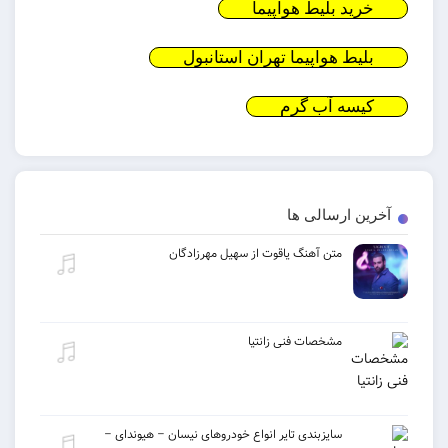
خرید بلیط هواپیما
بلیط هواپیما تهران استانبول
کیسه آب گرم
آخرین ارسالی ها
متن آهنگ یاقوت از سهیل مهرزادگان
مشخصات فنی زانتیا
سایزبندی تایر انواع خودروهای نیسان – هیوندای –