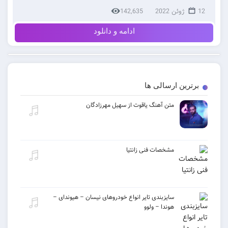
12 ژوئن 2022
142,635
ادامه و دانلود
برترین ارسالی ها
متن آهنگ یاقوت از سهیل مهرزادگان
مشخصات فنی زانتیا
سایزبندی تایر انواع خودروهای نیسان – هیوندای –
هوندا – ولوو