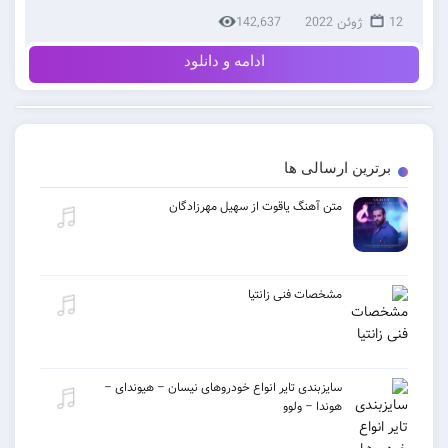
12 ژوئن 2022
142,637
ادامه و دانلود
برترین ارسالی ها
متن آهنگ یاقوت از سهیل مهرزادگان
مشخصات فنی زانتیا
سایزبندی تایر انواع خودروهای نیسان – هیوندای –
هوندا – ولوو