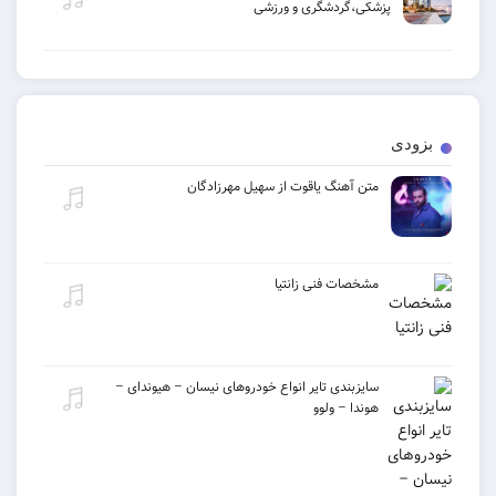
پزشکی،گردشگری و ورزشی
ی
متن آهنگ یاقوت از سهیل مهرزادگان
مشخصات فنی زانتیا
سایزبندی تایر انواع خودروهای نیسان – هیوندای –
هوندا – ولوو