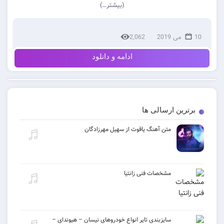
(بیشتر…)
2,062
ادامه و دانلود
ن ارسالی ها
متن آهنگ یاقوت از سهیل مهرزادگان
مشخصات فنی زانتیا
سایزبندی تایر انواع خودروهای نیسان – هیوندای –