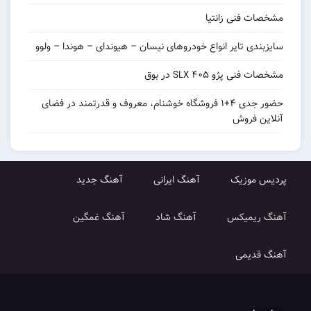
نی زانتیا
 تایر انواع خودروهای نیسان – هیوندای – هوندا – ولوو
و ۴۰۵ SLX در بوق
حضور جدی ۴+۱ فروشگاه خوشنام، معروف و قدرتمند در فضای
روش
زیک
آهنگ ایرانی
آهنگ جدید
میکس
آهنگ شاد
آهنگ غمگین
می