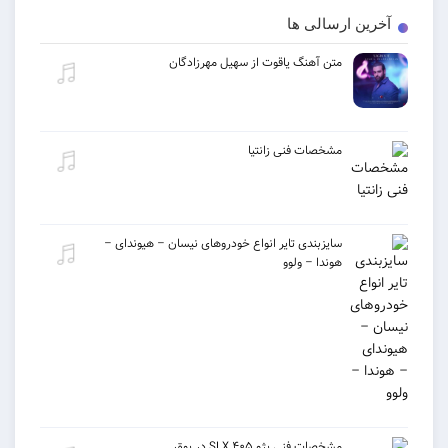
 ارسالی ها
متن آهنگ یاقوت از سهیل مهرزادگان
مشخصات فنی زانتیا
سایزبندی تایر انواع خودروهای نیسان – هیوندای –
هوندا – ولوو
مشخصات فنی پژو ۴۰۵ SLX در بوق