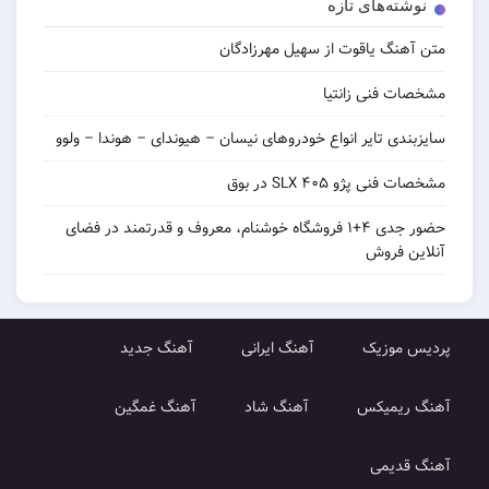
‌های تازه
 یاقوت از سهیل مهرزادگان
نی زانتیا
 تایر انواع خودروهای نیسان – هیوندای – هوندا – ولوو
و ۴۰۵ SLX در بوق
حضور جدی ۴+۱ فروشگاه خوشنام، معروف و قدرتمند در فضای
روش
زیک
آهنگ ایرانی
آهنگ جدید
میکس
آهنگ شاد
آهنگ غمگین
می