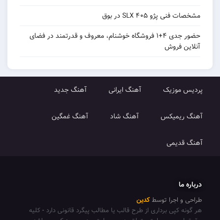
و ۴۰۵ SLX در بوق
حضور جدی ۴+۱ فروشگاه خوشنام، معروف و قدرتمند در فضای
روش
زیک
آهنگ ایرانی
آهنگ جدید
میکس
آهنگ شاد
آهنگ غمگین
می
جرا توسط
کدین
پی برداری از طرح قالب یا مطالب پیگرد قانونی دارد
-
کلیه