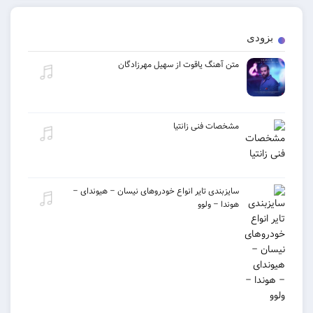
ی
متن آهنگ یاقوت از سهیل مهرزادگان
مشخصات فنی زانتیا
سایزبندی تایر انواع خودروهای نیسان – هیوندای –
هوندا – ولوو