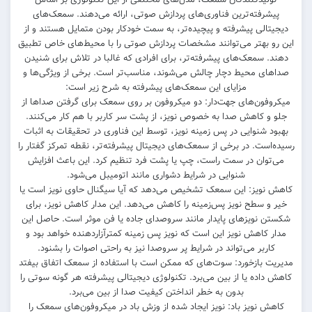
پیشرفته‌ترین فناوری‌های پردازش صوتی، ارائه می‌دهند. سمعک‌های
دیجیتالی پیشرفته و پیچیده‌تر، به سمت خودکار بودن متمایل هستند و از
این رو بهتر می‌توانند مشخصات پردازش صوتی را با محیط‌های خاص تطبیق
دهند. سمعک‌های پیشرفته‌تر، برای افرادی که غالبا در تلاش برای شنیدن
صداهای محیط دچار چالش می‌شوند، مناسب‌تر است. برخی از ویژگی‌ها و
مزایای این سمعک‌های پیشرفته به شرح زیر است:
میکروفون‌های جهت‌دار: دو میکروفون بر روی سمعک برای گرفتن صداها از
جلو و کاهش صدا به خصوص نویز، از پشت سر کاربر با هم کار می‌کنند.
بهبود شنوایی در پس زمینه نویز، توسط این فناوری در تحقیقات به اثبات
رسیده‌است. در برخی از سمعک‌های دیجیتال پیشرفته‌تر، نقطه تمرکز گفتار را
می‌توان در سمت راست، چپ یا پشت فرد تنظیم کرد. این باعث افزایش
شنوایی در شرایط دشواری مانند اتومیبل می‌شود.
کاهش نویز: این سمعک تشخیص می‌دهد که آیا سیگنال حاوی نویز است یا
خیر و سطح نویز پس‌زمینه را کاهش می‌دهد. این مدار کاهش نویز، برای
شکستن نویزهای پایدار مانند سروصدای جاده یا فن موثر است. حاصل این
مدار کاهش نویز این است که نویز پس زمینه کمترآزاردهنده خواهد بود و
کاربر می‌تواند در شرایط پر سروصدا نیز به راحتی اصوات را بشنود.
مدیریت بازخورد: سوت‌های که ممکن است با استفاده از سمعک اتفاق بیفتد
کاهش داده یا از بین می‌برد. تکنولوژی دیجیتالی پیشرفته هر گونه سوتی را
بدون به خطر انداختن کیفیت صدا از بین می‌برد.
کاهش نویز باد: نویز ایجاد شده از وزش باد در میکروفون‌های سمعک را