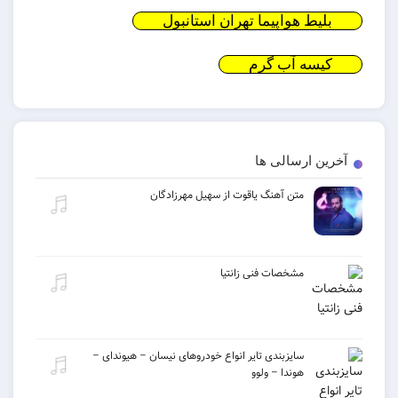
بلیط هواپیما تهران استانبول
کیسه آب گرم
آخرین ارسالی ها
متن آهنگ یاقوت از سهیل مهرزادگان
مشخصات فنی زانتیا
سایزبندی تایر انواع خودروهای نیسان – هیوندای –
هوندا – ولوو