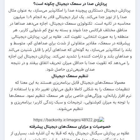
پردازش صدا در
سمعک دیجیتال چکونه است؟
پردازش دیجیتال دستکاری پیچیده صدا را امکانپذیر می‌سازد، به عنوان مثال
صدا را از نویز جدا می‌کند. یک ابزار دیجیتالی قادر به انجام ۱٫۸ میلیون
محاسبه در ثانیه است. تکنولوژی سمعک دیجیتال، اجازه می‌دهد صداها در
مناطق مختلف فرکانس جدا شوند و بسته به نوع کم شنوایی کاربر، هر
منطقه را به صورت انتخابی، تقویت کند. علاوه بر این، پردازش دیجیتالی
پیشرفته در سمعک، مقادیر متفاوتی از شدت برای صداهای کم، متوسط و
بلند را امکانپذیر می‌سازد، به گونه‌ای که صداهای آرام را قابل شنیدن می‌کند
و صداهای بلند و ناراحت کننده را تشدید نمی‌کند. پردازش دیجیتال این اجازه
را می‌دهد که تقویت صدا با حداقل میزان تحریف اتفاق بیفتد و در نتیجه
صدای طبیعی‌تری حاصل شود.
تنظیم سمعک دیجیتال
معمولا سمعک‌های دیجیتال قابل برنامه‌ریزی هستند به این معنا که
تنظیمات سمعک را به شکلی کاملا دقیق می‌توان تغییر داد و با استفاده از
نرم افزار رایانه‌ای، ویژگی‌های خاصی برای هر سمعک تنظیم نمود. سمعک‌ها
با توجه به میزان کم‌شنوایی، ترجیحات و سبک زندگی کاربر؛ برنامه‌ریزی و
تنظیم می‌شوند.
خصوصیات و مزایای سمعک‌های دیجیتال پیشرفته
علاوه بر پردازش سیگنال دیجیتال پایه که قبلا به آن اشاره شد، بسیاری از
تولیدکنندگان سمعک، مدل‌های مختلفی از این تکنولوژی بر اساس