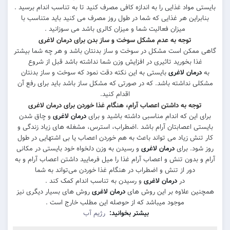
 مواد غذایی را به اندازه کافی مصرف کنید تا به تناسب اندام برسید .
براین هر غذایی که شما در طول روز مصرف می کنید باید متناسب با
میزان فعالیت شما و میزان کالری باشد می سوزانید .
توجه به عدم مشکل سوخت و ساز بدن برای درمان لاغری
ممکن است مشکل در سوخت و ساز بدنتان باشد و هر چه شما بیشتر
ذا بخورید تاثیری در افزایش وزن شما نداشته باشد قبل از شروع
رمان
لاغری
بایستی به این نکته دقت نمود که سوخت و ساز بدنتان
ی نداشته باشد. که در صورتی که مشکل ساز باشد باید برای رفع آن
اقدام کنید.
وجه به داشتن اعصاب آرام، هنگام غذا خوردن برای درمان لاغری
 این که اندام مناسبی داشته باشید و برای
درمان
لاغری
و چاق شدن
تی اعصابتان آرام باشد .اضطراب، استرس، مشغله های زیاد زندگی و
تنش زیاد می تواند باعث به هم خوردن اعصاب یا بی اشتهایی در طول
ود. برای
درمان
لاغری
و رسیدن به وزن دلخواه خود بایستی در مکانی
و بدون تنش و اعصاب آرام غذا را میل فرمایید داشتن اعصاب آرام و به
دور از تنش و اضطراب در هنگام غذا خوردن می‌تواند به شما
در
درمان
لاغری
و رسیدن به تناسب اندام کمک کند .
ین علاوه بر این روش های
درمان
لاغری
روش های بسیار دیگری نیز
موجود میباشد که از حوصله این مطلب خارج است .
بیشتر بخوانید:
رژیم آب