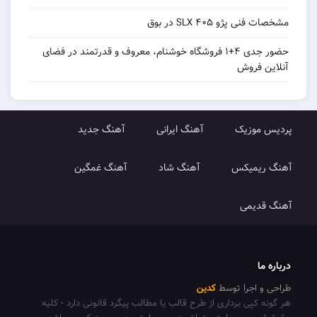
ت فنی پژو ۴۰۵ SLX در بوق
حضور جدی ۴+۱ فروشگاه خوشنام، معروف و قدرتمند در فضای
این فروش
یس موزیک
آهنگ ایرانی
آهنگ جدید
گ ریمیکس
آهنگ شاد
آهنگ غمگین
گ قدیمی
ره ما
ی و اجرا توسط
کدین
ونه کپی برداری از طرح قالب یا مطالب پیگرد قانونی دارد
-
کلیه