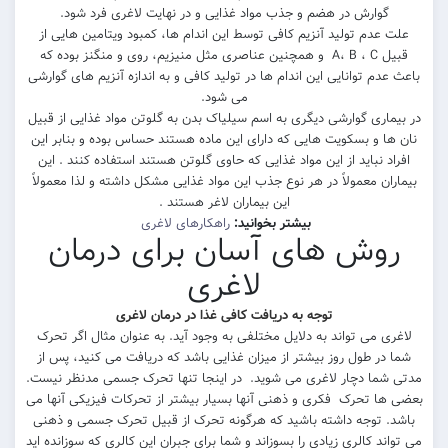
گوارش در هضم و جذب مواد غذایی و در نهایت لاغری فرد شود.
 عدم تولید آنزیم کافی توسط این اندام ها، کمبود ویتامین هایی از
قبیل A، B ، C و همچنین عناصری مثل منیزیم، روی و منگنز بوده که
دم توانایی این اندام ها در تولید کافی و به اندازه آنزیم های گوارشی
می شود.
ماری گوارشی دیگری به اسم سیلیاک بدن به گلوتن مواد غذایی از قبیل
ا و بسکویت هایی که دارای این ماده هستند حساس بوده و بنابر این
د نباید از این مواد غذایی که حاوی گلوتن هستند استفاده کنند . این
ان معمولاً در هر نوع جذب این مواد غذایی مشکل داشته و لذا معمولاً
این بیماران لاغر هستند .
بیشتر بخوانید:
راهکارهای لاغری
وش های آسان برای درمان
لاغری
توجه به دریافت کافی غذا در درمان لاغری
ی می تواند به دلایل مختلفی به وجود آید. به عنوان مثال اگر تحرک
در طول روز بیشتر از میزان غذایی باشد که دریافت می کنید، پس از
شما دچار لاغری می شوید. در اینجا تنها تحرک جسمی مدنظر نیست.
ا تحرک فکری و ذهنی آنها بسیار بیشتر از تحرکات فیزیکی آنها می
. توجه داشته باشید که هرگونه تحرک از قبیل تحرک جسمی و ذهنی
ند کالری زیادی را بسوزاند و شما برای جبران این کالری که سوزانده اید