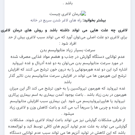
باشد .
بیشتر بخوانید:
راه های لاغر شدن سریع در خانه
چه
علت
هایی
می
تواند
داشته
باشد
و
روش
های
درمان
لاغری
کدامند
؟
اغری دو علت اصلی می‌توان آورد که می تواند سبب لاغری بیش از حد
افراد شود :
سرعت بسیار زیاد متابولیسم بدن
توانایی دستگاه گوارش در جذب و هضم مواد غذایی مصرف شده
مورد سرعت متابولیسم بدن می‌توان به دو غده آدرنال و غده تیروئید
کرد این دو غده هورمونهایی را به درون خون ترشح می کنند که افزایش
این هورمون ها می تواند در افزایش سرعت متابولیسم بدن تاثیر گذار
باشد
یروئید که هورمون تیروکسین را به خون ترشح می کند اگر این میزان
ن در بدن زیاد باشد . باعث بوجود آمدن بیماری به اسم بیماری پرکاری
ید یا هایپرتیروئیدیسم می شود .این بیماری سبب افزایش متابولیسم
ده و چربی ها را سریعاً آب می کند و باعث کاهش وزن و لاغری زیاد
میشود .
رفی مشکلات گوارشی نیز می تواند باعث ایجاد لاغری شوند. مشکلات
 می تواند به علت عدم تولید آنزیم های کافی توسط کبد و لوزالمعده
که این کاهش در تولید آنزیم ها می تواند سبب عدم توانایی دستگاه