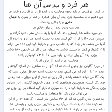
هر فرد و
آن ها
درمان لاغری
تدا، توضیحی درباره نحوه محاسبه وزن ایده آل برای آقایان و خانم ها
هیم تا با محاسبه وزن ایده آل برای هرفرد، راحت تر بتوان به
درمان
لاغری
و یا چاقی پرداخت.
محاسبه وزن ایده آل برای خانم ها
مورد خانم ها بایستی ابتدا قد آنها را به سانتی متر اندازه گرفته و
سپس عدد ۱۱۰ را از آن کم کنید عدد به دست آمده میزان وزن ایده آل
می باشد. هر چند که به تناسب سن و شرایط فرد این عدد می تواند
تا ۳ کیلوگرم کمتر یا بیشتر باشد. به عنوان مثال اگر قد خانمی ۱۸۰ باشد
وزن ایده آل برای ایشان باید بین ۶۷ تا ۷۳ کیلوگرم باشد .
محاسبه وزن ایده آل برای آقایان
رد آقایان نیز چنین است که قد آنها را به سانتی متر اندازه گرفته و
عدد ۱۱۰ را از آن کم می کنیم. عدد به دست آمده حداقل وزنی است که
ا می تواند داشته باشد و اگر وزن او کمتر از این میزان باشد یعنی
اغر است. همچنین همانطور که در مورد خانم‌ها گفتیم ، این میزان
وزن بستگی به شرایط فرد دارد. به میزان ۸ کیلو گرم اضافه بر این وزن نیز
می تواند برای یک آقا متعادل و مناسب باشد .
به عنوان مثال آقایی که قد او ۱۹۰ سانتی متر است ، اگر عدد ۱۱۰ را از آن
کم کرده عدد ۸۰ به دست می‌آید یعنی کمترین میزان وزن او بایستی ۸۰
باشد و همچنین می‌تواند تا ۸۸ کیلوگرم نیز برای او وزنی ایده آل و مناسب