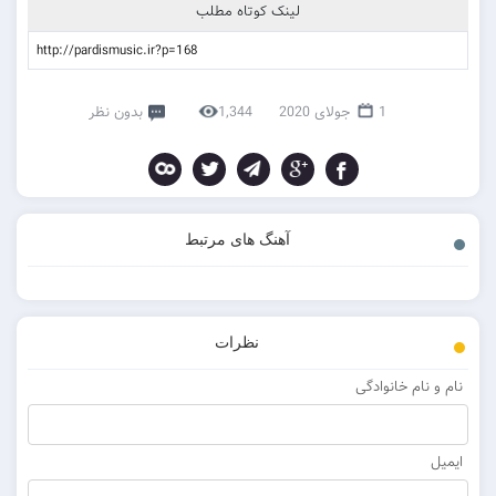
لینک کوتاه مطلب
1 جولای 2020
1,344
بدون نظر
آهنگ های مرتبط
نظرات
 نام خانوادگی