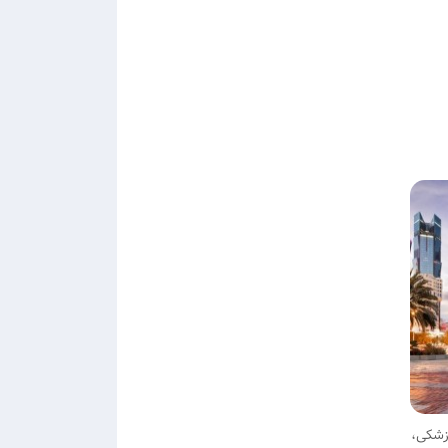
نپزشکی،