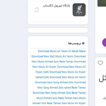
باشگاه لیورپول انگلستان
برچسب‌ها
Download Music Ali Yasini Ki Mesle Mane
Download New Mp3 Music Ali Yasini
Download
New Music Ahmad Solo Rade Tamas
Download
New Music Ali Hyper
Download New Music Ali
Hyper Cafe
Download New Music Ali Hyper
ثل
called Cafe
Download New Music Ali Yasini
Download New Song Ahmad Solo
Download
New Song Ahmad Solo called Rade Tamas
Download New Song Ahmad Solo Rade Tamas
های ۳۲۰ و ۱۲۸ و لینک
Music Ahmad Solo Rade Tamas
New Music
Ahmad Solo Rade Tamas
New Music Ali Hyper