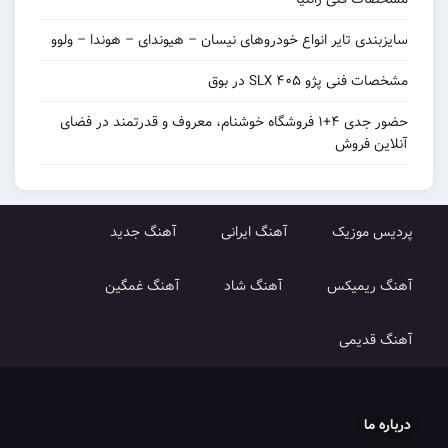
 تایر انواع خودروهای نیسان – هیوندای – هوندا – ولوو
و ۴۰۵ SLX در بوق
حضور جدی ۴+۱ فروشگاه خوشنام، معروف و قدرتمند در فضای
روش
زیک
آهنگ ایرانی
آهنگ جدید
میکس
آهنگ شاد
آهنگ غمگین
می