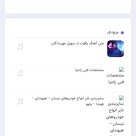
ی
متن آهنگ یاقوت از سهیل مهرزادگان
مشخصات فنی زانتیا
سایزبندی تایر انواع خودروهای نیسان – هیوندای –
هوندا – ولوو