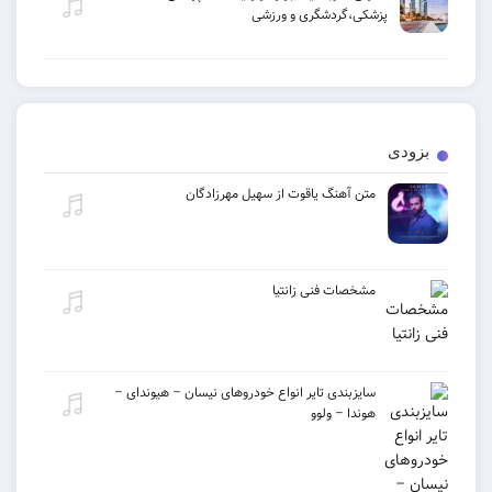
پزشکی،گردشگری و ورزشی
ی
متن آهنگ یاقوت از سهیل مهرزادگان
مشخصات فنی زانتیا
سایزبندی تایر انواع خودروهای نیسان – هیوندای –
هوندا – ولوو