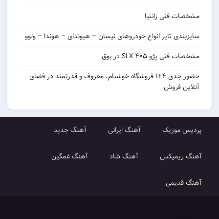
نی زانتیا
 تایر انواع خودروهای نیسان – هیوندای – هوندا – ولوو
و ۴۰۵ SLX در بوق
حضور جدی ۴+۱ فروشگاه خوشنام، معروف و قدرتمند در فضای
روش
زیک
آهنگ ایرانی
آهنگ جدید
میکس
آهنگ شاد
آهنگ غمگین
می