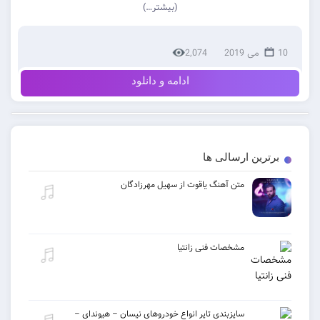
(بیشتر…)
2,074
ادامه و دانلود
ن ارسالی ها
متن آهنگ یاقوت از سهیل مهرزادگان
مشخصات فنی زانتیا
سایزبندی تایر انواع خودروهای نیسان – هیوندای –