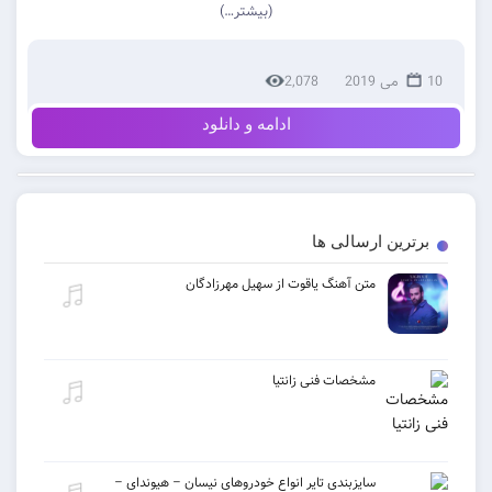
(بیشتر…)
2,078
ادامه و دانلود
ن ارسالی ها
متن آهنگ یاقوت از سهیل مهرزادگان
مشخصات فنی زانتیا
سایزبندی تایر انواع خودروهای نیسان – هیوندای –