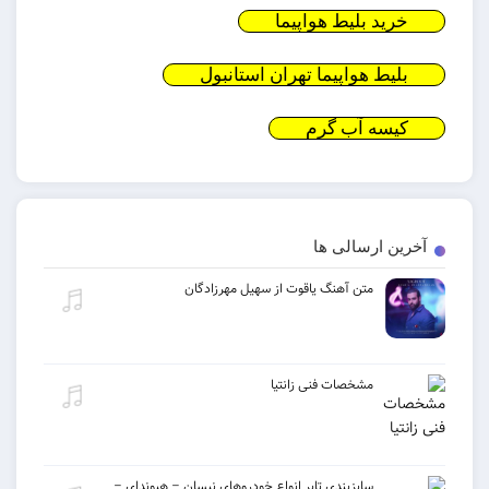
ید بلیط هواپیما
یط هواپیما تهران استانبول
سه آب گرم
 ارسالی ها
متن آهنگ یاقوت از سهیل مهرزادگان
مشخصات فنی زانتیا
سایزبندی تایر انواع خودروهای نیسان – هیوندای –